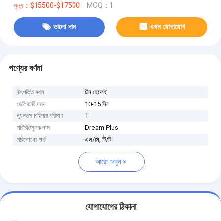
মূল্য：$15500-$17500
MOQ：1
ভালো দাম
এখন যোগাযোগ
পণ্যের বর্ণনা
উৎপত্তি স্থল
চীন হেফেই
ডেলিভারি সময়
10-15 দিন
ন্যূনতম চাহিদার পরিমাণ
1
পরিচিতিমুলক নাম
Dream Plus
পরিশোধের শর্ত
এল/সি, টি/টি
আরো দেখুন
যোগাযোগের ঠিকানা