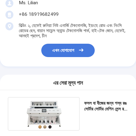
Ms. Lilian
+86 18919682499
বিল্ডিং ২, হেফেই রুনিয়া নিউ এনার্জি টেকনোলজি, ইয়ংহে রোড এবং নিংসি
রোডের ছেদ, বায়ান সায়েন্স অ্যান্ড টেকনোলজি পার্ক, হাই-টেক জোন, হেফেই,
আনহুই প্রদেশ, চীন
এখন যোগাযোগ
এর সেরা মূল্য পান
ফসল বা বীজের জন্য শস্য রঙ
সোর্টার সোর্টার মেশিন লেন্স রঙ
বাছাই মেশিন