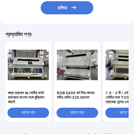
চালিয়ে
প্রস্তাবিত পণ্য
শুষ্ক নারকেল রঙ সোর্টার ফটো
RGB 5400 কর্ন সিড কালার
1.5 - 3 টি / এইচ ন
ক্যাপচার ফাংশন সঙ্গে বুদ্ধিমান
সর্টার মেশিন 320 চ্যানেল
সোর্টার সঙ্গে TOSH
বাছাই
ক্যামেরা সেন্সর এব
ভালো দাম
ভালো দাম
ভালো দাম