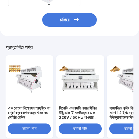
চালিয়ে
প্রস্তাবিত পণ্য
এক বোতাম বিশ্লেষণ প্রযুক্তি গম
সিকেডি এসএমসি এয়ার ফিল্টার
স্বয়ংক্রিয় কুলিং ক্লিনি
শ্রেণিবদ্ধকরণের জন্য গমের রঙ
উইন্ডোজ 7 সফটওয়্যার এবং
সাথে 12 ইঞ্চি ফ্লেক্সে
সোর্টার মেশিন
220V / 50Hz পাওয়ার
হিউম্যানাইজড ডিসপ্ল
সাপ্লাই জন্য গম রঙ Sorter
সোর্টিং মেশিন
ভালো দাম
ভালো দাম
ভালো দাম