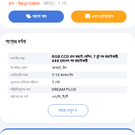
মূল্য：Negotiable
MOQ：1 সেট
ভালো দাম
এখন যোগাযোগ
পণ্যের বর্ণনা
,
,
RGB CCD চাল বাছাই মেশিন
7 চুট গম বাছাইকারী
লক্ষণীয় করা
448 চ্যানেল গম বাছাইকারী
উৎপত্তি স্থল
আনহুই, চীন
ডেলিভারি সময়
7-15 কাজের দিন
ন্যূনতম চাহিদার পরিমাণ
1 সেট
পরিচিতিমুলক নাম
DREAM PLUS
পরিশোধের শর্ত
এল/সি, টি/টি
আরো দেখুন