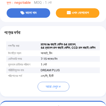
মূল্য：negotiable
MOQ：1 সেট
ভালো দাম
এখন যোগাযোগ
পণ্যের বর্ণনা
,
চালের রঙ বাছাই মেশিন 64 চ্যানেল
লক্ষণীয় করা
,
64 চ্যানেল চাল বাছাই মেশিন
CCD চাল বাছাই মেশিন
উৎপত্তি স্থল
আনহুই, চীন
ডেলিভারি সময়
7-15 কাজের দিন
ন্যূনতম চাহিদার পরিমাণ
1 সেট
পরিচিতিমুলক নাম
DREAM PLUS
পরিশোধের শর্ত
এল/সি, টি/টি
আরো দেখুন