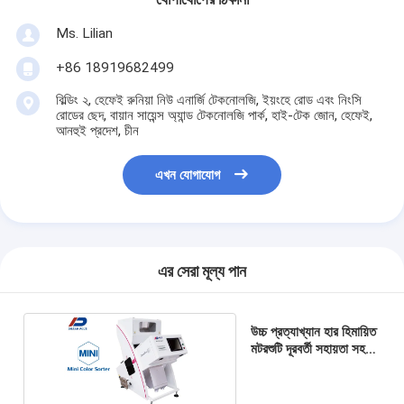
Ms. Lilian
+86 18919682499
বিল্ডিং ২, হেফেই রুনিয়া নিউ এনার্জি টেকনোলজি, ইয়ংহে রোড এবং নিংসি
রোডের ছেদ, বায়ান সায়েন্স অ্যান্ড টেকনোলজি পার্ক, হাই-টেক জোন, হেফেই,
আনহুই প্রদেশ, চীন
এখন যোগাযোগ
এর সেরা মূল্য পান
উচ্চ প্রত্যাখ্যান হার হিমায়িত
মটরশুটি দূরবর্তী সহায়তা সহ
বাছাই মেশিন