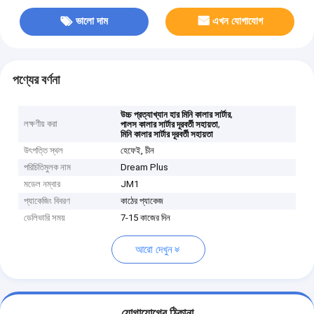
ভালো দাম
এখন যোগাযোগ
পণ্যের বর্ণনা
,
উচ্চ প্রত্যাখ্যান হার মিনি কালার সার্টার
লক্ষণীয় করা
,
পালস কালার সার্টার দূরবর্তী সহায়তা
মিনি কালার সার্টার দূরবর্তী সহায়তা
উৎপত্তি স্থল
হেফেই, চীন
পরিচিতিমুলক নাম
Dream Plus
মডেল নম্বার
JM1
প্যাকেজিং বিবরণ
কাঠের প্যাকেজ
ডেলিভারি সময়
7-15 কাজের দিন
আরো দেখুন
যোগাযোগের ঠিকানা