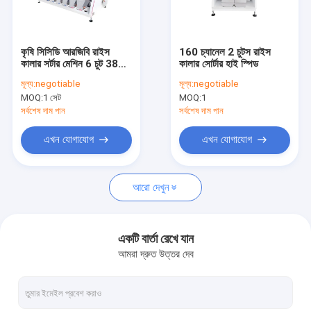
কারখানা ভ্রমণ
মান নিয়ন্ত্রণ
কৃষি সিসিডি আরজিবি রাইস
160 চ্যানেল 2 চুটস রাইস
কালার সর্টার মেশিন 6 চুট 384
কালার সোর্টার হাই স্পিড
যোগাযোগ করুন
চ্যানেল
মূল্য:
negotiable
মূল্য:
negotiable
MOQ:
1 সেট
MOQ:
1
খবর
সর্বশেষ দাম পান
সর্বশেষ দাম পান
উদ্ধৃতির জন্য আবেদন
এখন যোগাযোগ
এখন যোগাযোগ
আরো দেখুন
মিনি কালার সার্টার
রাইস কালার সার্টার
একটি বার্তা রেখে যান
আমরা দ্রুত উত্তর দেব
গ্রেন কালার সোর্টার
শিম রঙের সার্টার