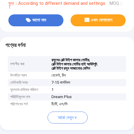
মূল্য：According to different demand and settings
MOQ：
1
ভালো দাম
এখন যোগাযোগ
পণ্যের বর্ণনা
,
রসুনের বেল্ট টাইপ কালার সোর্টার
লক্ষণীয় করা
,
বেল্ট টাইপ কালার সোর্টার হাই আউটপুট
বেল্ট টাইপ রসুন সাজানোর মেশিন
উৎপত্তি স্থল
হেফেই, চীন
ডেলিভারি সময়
7-15 কার্যদিবস
ন্যূনতম চাহিদার পরিমাণ
1
পরিচিতিমুলক নাম
Dream Plus
পরিশোধের শর্ত
টি/টি, এল/সি
আরো দেখুন