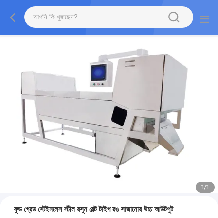
1
/
1
ফুড গ্রেড স্টেইনলেস স্টীল রসুন বেল্ট টাইপ রঙ সাজানোর উচ্চ আউটপুট