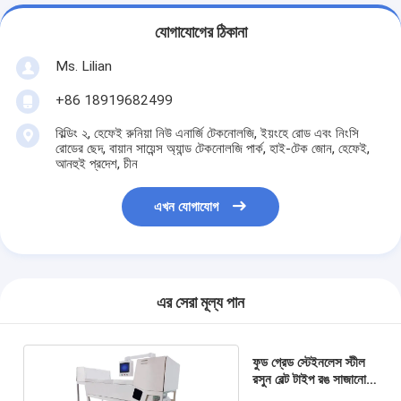
যোগাযোগের ঠিকানা
Ms. Lilian
+86 18919682499
বিল্ডিং ২, হেফেই রুনিয়া নিউ এনার্জি টেকনোলজি, ইয়ংহে রোড এবং নিংসি
রোডের ছেদ, বায়ান সায়েন্স অ্যান্ড টেকনোলজি পার্ক, হাই-টেক জোন, হেফেই,
আনহুই প্রদেশ, চীন
এখন যোগাযোগ
এর সেরা মূল্য পান
ফুড গ্রেড স্টেইনলেস স্টীল
রসুন বেল্ট টাইপ রঙ সাজানোর
উচ্চ আউটপুট